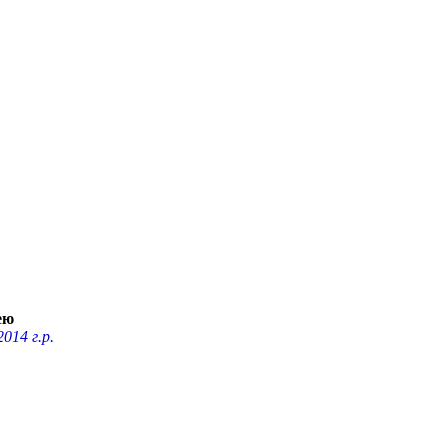
ею
014 г.р.