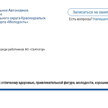
ьное Автономное
Записаться на заня
ие
ного округа Красноуральск
Есть вопросы?
Напишит
орта «Молодость»
ИНФОРМАЦИЯ
ФОТОГАЛЕРЕЯ
КОНТАКТ
реди работников АО «Святогор»
к отличному здоровью, привлекательной фигуре, молодости, хороше